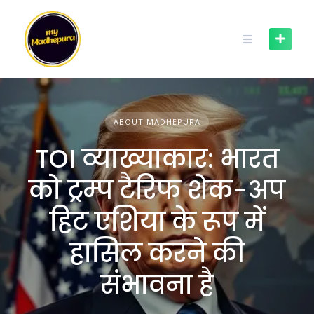
Skip
to
content
ABOUT MADHEPURA
TOI व्याख्याकार: भारत
को ट्रम्प टैरिफ शेक-अप
हिट एशिया के रूप में
हासिल करने की
संभावना है