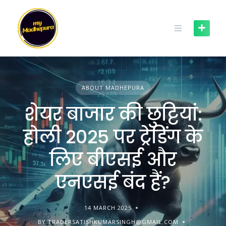
Skip
to
content
ABOUT MADHEPURA
शेयर बाजार की छुट्टियां:
होली 2025 पर ट्रेडिंग के
लिए बीएसई और
एनएसई बंद हैं?
14 MARCH 2025
BY TRADERSATISHKUMARSINGH@GMAIL.COM