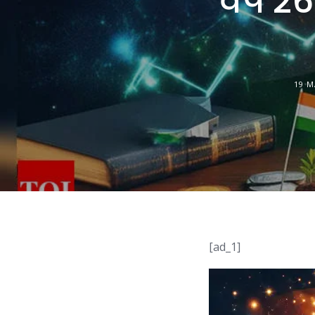
वर्ष 2
19 M
[ad_1]