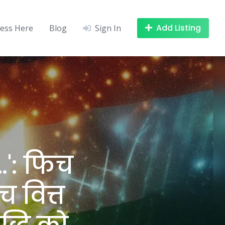
Add Listing
ness Here
Blog
Sign In
…': फिच
च वित्त