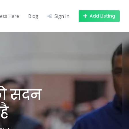
Add Listing
ness Here
Blog
Sign In
को सदन
है
MENTS