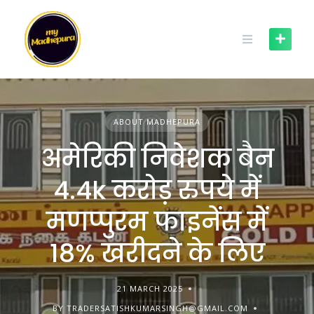
Skip
to
content
ABOUT MADHEPURA
अमेरिकी निवेशक बैन
4.4k करोड़ रुपये में
मणप्पुरम फाइनेंस में
18% खरीदने के लिए
21 MARCH 2025
BY TRADERSATISHKUMARSINGH@GMAIL.COM